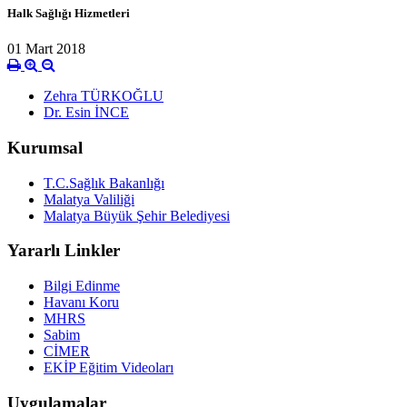
Halk Sağlığı Hizmetleri
01 Mart 2018
Zehra TÜRKOĞLU
Dr. Esin İNCE
Kurumsal
T.C.Sağlık Bakanlığı
Malatya Valiliği
Malatya Büyük Şehir Belediyesi
Yararlı Linkler
Bilgi Edinme
Havanı Koru
MHRS
Sabim
CİMER
EKİP Eğitim Videoları
Uygulamalar