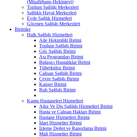
(Misafirhane-Hekimevi)
Toplum Sağlığı Merkezleri
Sağlıklı Hayat Merkezleri
Evde Sağlık Hizmetleri
Göçmen Sağlığı Merkezleri
Birimler
Halk Sağlığı Hizmetleri
Aile Hekimliği Birimi
Toplum Sağlığı Birimi
Göç Sağlığı Birimi
Aşı Programları Birimi
Bulaşıcı Hastalıklar Birimi
Tüberküloz Birimi
Çalışan Sağlığı Birimi
Çevre Sağlığı Birimi
Kanser Birimi
Ruh Sağlığı Birimi
Kamu Hastaneleri Hizmetleri
Ağız Ve Diş Sağlığı Hizmetleri Birimi
Hasta ve Çalışan Hakları Birimi
Hastane Hizmetleri Birimi
İdari Hizmetler Birimi
İzleme Değer.ve Raporlama Birimi
Mali Hizmetler Birimi