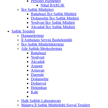
Personel Hizmetleri
Nihal BARLIK
İlçe Sağlık Müdürleri
Battalgazi İlçe Sağlık Müdürü
Doğanşehir İlçe Sağlık Müdürü
Yeşilyurt İlçe Sağlık Müdürü
Akçadağ İlçe Sağlık Müdürü
Sağlık Tesisleri
Hastanelerimiz
İl Ambulans Servisi Başhekimliği
İlçe Sağlık Müdürlüklerimiz
Aile Sağlığı Merkezlerimiz
Battalgazi
Yeşilyurt
Akçadağ
Arapgir
Arguvan
Darende
Doğanşehir
Doğanyol
Hekimhan
Kale
Halk Sağlığı Laboratuvarı
Malatya İl Sağlık Müdürlüğü Sosyal Tesisleri