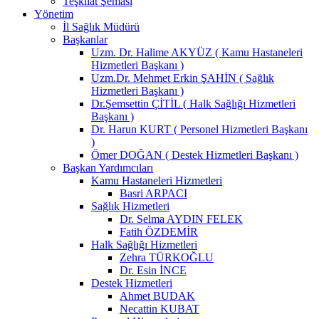
Teşkilat Şeması
Yönetim
İl Sağlık Müdürü
Başkanlar
Uzm. Dr. Halime AKYÜZ ( Kamu Hastaneleri
Hizmetleri Başkanı )
Uzm.Dr. Mehmet Erkin ŞAHİN ( Sağlık
Hizmetleri Başkanı )
Dr.Şemsettin ÇİTİL ( Halk Sağlığı Hizmetleri
Başkanı )
Dr. Harun KURT ( Personel Hizmetleri Başkanı
)
Ömer DOĞAN ( Destek Hizmetleri Başkanı )
Başkan Yardımcıları
Kamu Hastaneleri Hizmetleri
Basri ARPACI
Sağlık Hizmetleri
Dr. Selma AYDIN FELEK
Fatih ÖZDEMİR
Halk Sağlığı Hizmetleri
Zehra TÜRKOĞLU
Dr. Esin İNCE
Destek Hizmetleri
Ahmet BUDAK
Necattin KUBAT