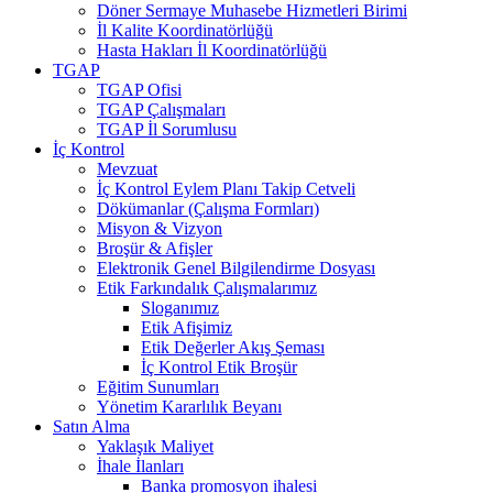
Döner Sermaye Muhasebe Hizmetleri Birimi
İl Kalite Koordinatörlüğü
Hasta Hakları İl Koordinatörlüğü
TGAP
TGAP Ofisi
TGAP Çalışmaları
TGAP İl Sorumlusu
İç Kontrol
Mevzuat
İç Kontrol Eylem Planı Takip Cetveli
Dökümanlar (Çalışma Formları)
Misyon & Vizyon
Broşür & Afişler
Elektronik Genel Bilgilendirme Dosyası
Etik Farkındalık Çalışmalarımız
Sloganımız
Etik Afişimiz
Etik Değerler Akış Şeması
İç Kontrol Etik Broşür
Eğitim Sunumları
Yönetim Kararlılık Beyanı
Satın Alma
Yaklaşık Maliyet
İhale İlanları
Banka promosyon ihalesi