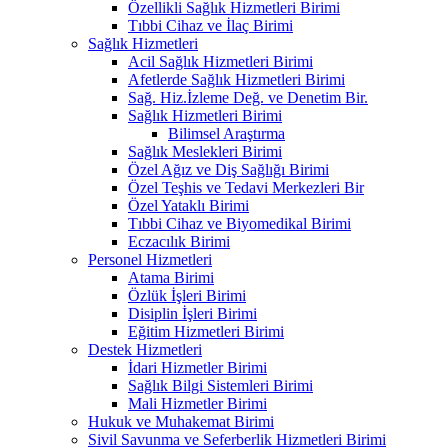
Özellikli Sağlık Hizmetleri Birimi
Tıbbi Cihaz ve İlaç Birimi
Sağlık Hizmetleri
Acil Sağlık Hizmetleri Birimi
Afetlerde Sağlık Hizmetleri Birimi
Sağ. Hiz.İzleme Değ. ve Denetim Bir.
Sağlık Hizmetleri Birimi
Bilimsel Araştırma
Sağlık Meslekleri Birimi
Özel Ağız ve Diş Sağlığı Birimi
Özel Teşhis ve Tedavi Merkezleri Bir
Özel Yataklı Birimi
Tıbbi Cihaz ve Biyomedikal Birimi
Eczacılık Birimi
Personel Hizmetleri
Atama Birimi
Özlük İşleri Birimi
Disiplin İşleri Birimi
Eğitim Hizmetleri Birimi
Destek Hizmetleri
İdari Hizmetler Birimi
Sağlık Bilgi Sistemleri Birimi
Mali Hizmetler Birimi
Hukuk ve Muhakemat Birimi
Sivil Savunma ve Seferberlik Hizmetleri Birimi