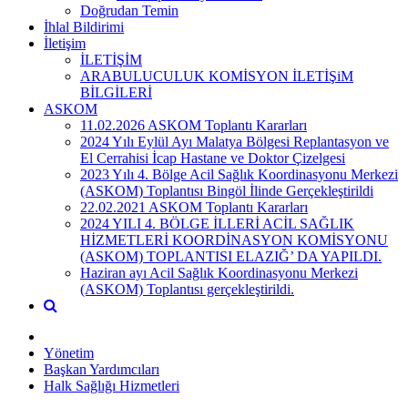
Doğrudan Temin
İhlal Bildirimi
İletişim
İLETİŞİM
ARABULUCULUK KOMİSYON İLETİŞiM
BİLGİLERİ
ASKOM
11.02.2026 ASKOM Toplantı Kararları
2024 Yılı Eylül Ayı Malatya Bölgesi Replantasyon ve
El Cerrahisi İcap Hastane ve Doktor Çizelgesi
2023 Yılı 4. Bölge Acil Sağlık Koordinasyonu Merkezi
(ASKOM) Toplantısı Bingöl İlinde Gerçekleştirildi
22.02.2021 ASKOM Toplantı Kararları
2024 YILI 4. BÖLGE İLLERİ ACİL SAĞLIK
HİZMETLERİ KOORDİNASYON KOMİSYONU
(ASKOM) TOPLANTISI ELAZIĞ’ DA YAPILDI.
Haziran ayı Acil Sağlık Koordinasyonu Merkezi
(ASKOM) Toplantısı gerçekleştirildi.
Yönetim
Başkan Yardımcıları
Halk Sağlığı Hizmetleri