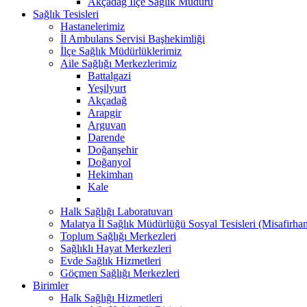
Akçadağ İlçe Sağlık Müdürü
Sağlık Tesisleri
Hastanelerimiz
İl Ambulans Servisi Başhekimliği
İlçe Sağlık Müdürlüklerimiz
Aile Sağlığı Merkezlerimiz
Battalgazi
Yeşilyurt
Akçadağ
Arapgir
Arguvan
Darende
Doğanşehir
Doğanyol
Hekimhan
Kale
Halk Sağlığı Laboratuvarı
Malatya İl Sağlık Müdürlüğü Sosyal Tesisleri (Misafirh
Toplum Sağlığı Merkezleri
Sağlıklı Hayat Merkezleri
Evde Sağlık Hizmetleri
Göçmen Sağlığı Merkezleri
Birimler
Halk Sağlığı Hizmetleri