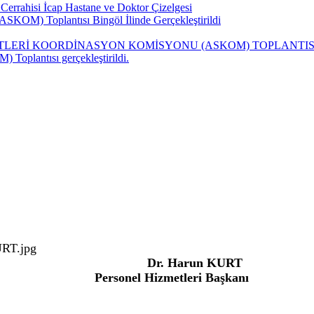
Cerrahisi İcap Hastane ve Doktor Çizelgesi
ASKOM) Toplantısı Bingöl İlinde Gerçekleştirildi
ZMETLERİ KOORDİNASYON KOMİSYONU (ASKOM) TOPLANTISI
Toplantısı gerçekleştirildi.
Dr. Harun KURT
tleri Başkanı