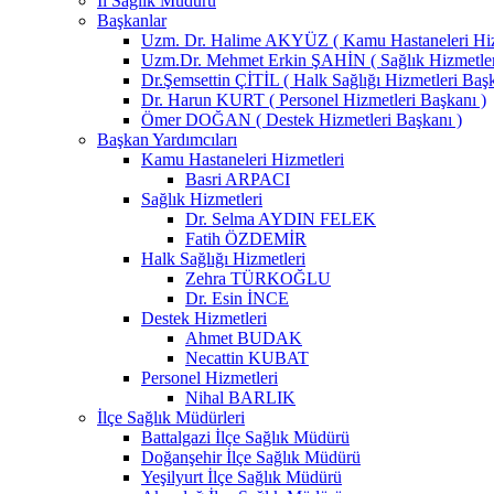
İl Sağlık Müdürü
Başkanlar
Uzm. Dr. Halime AKYÜZ ( Kamu Hastaneleri Hizm
Uzm.Dr. Mehmet Erkin ŞAHİN ( Sağlık Hizmetler
Dr.Şemsettin ÇİTİL ( Halk Sağlığı Hizmetleri Başk
Dr. Harun KURT ( Personel Hizmetleri Başkanı )
Ömer DOĞAN ( Destek Hizmetleri Başkanı )
Başkan Yardımcıları
Kamu Hastaneleri Hizmetleri
Basri ARPACI
Sağlık Hizmetleri
Dr. Selma AYDIN FELEK
Fatih ÖZDEMİR
Halk Sağlığı Hizmetleri
Zehra TÜRKOĞLU
Dr. Esin İNCE
Destek Hizmetleri
Ahmet BUDAK
Necattin KUBAT
Personel Hizmetleri
Nihal BARLIK
İlçe Sağlık Müdürleri
Battalgazi İlçe Sağlık Müdürü
Doğanşehir İlçe Sağlık Müdürü
Yeşilyurt İlçe Sağlık Müdürü