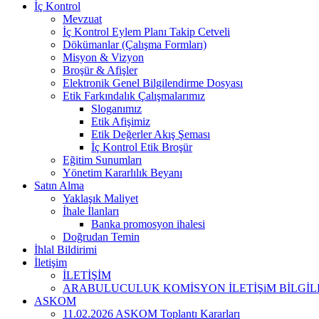
İç Kontrol
Mevzuat
İç Kontrol Eylem Planı Takip Cetveli
Dökümanlar (Çalışma Formları)
Misyon & Vizyon
Broşür & Afişler
Elektronik Genel Bilgilendirme Dosyası
Etik Farkındalık Çalışmalarımız
Sloganımız
Etik Afişimiz
Etik Değerler Akış Şeması
İç Kontrol Etik Broşür
Eğitim Sunumları
Yönetim Kararlılık Beyanı
Satın Alma
Yaklaşık Maliyet
İhale İlanları
Banka promosyon ihalesi
Doğrudan Temin
İhlal Bildirimi
İletişim
İLETİŞİM
ARABULUCULUK KOMİSYON İLETİŞiM BİLGİL
ASKOM
11.02.2026 ASKOM Toplantı Kararları