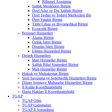
Bilimsel Araştırma
Sağlık Meslekleri Birimi
Özel Ağız ve Diş Sağlığı Birimi
Özel Teşhis ve Tedavi Merkezleri Bir
Özel Yataklı Birimi
Tıbbi Cihaz ve Biyomedikal Birimi
Eczacılık Birimi
Personel Hizmetleri
Atama Birimi
Özlük İşleri Birimi
Disiplin İşleri Birimi
Eğitim Hizmetleri Birimi
Destek Hizmetleri
İdari Hizmetler Birimi
Sağlık Bilgi Sistemleri Birimi
Mali Hizmetler Birimi
Hukuk ve Muhakemat Birimi
Sivil Savunma ve Seferberlik Hizmetleri Birimi
Döner Sermaye Muhasebe Hizmetleri Birimi
İl Kalite Koordinatörlüğü
Hasta Hakları İl Koordinatörlüğü
TGAP
TGAP Ofisi
TGAP Çalışmaları
TGAP İl Sorumlusu