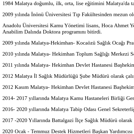
1984 Malatya doğumlu, ilk, orta, lise eğitimini Malatya'da
2009 yılında İnönü Üniversitesi Tıp Fakültesinden mezun old
Anadolu Üniversitesi Kamu Yönetimi lisans,
Hoca Ahmet Yes
Anabilim Dalında Doktora programını bitirdi.
2009 yılında Malatya-Hekimhan- Kocaözü Sağlık Ocağı Prati
2010 yılında Malatya- Hekimhan Toplum Sağlığı Merkezi So
2011 yılında Malatya- Hekimhan Devlet Hastanesi Başhekiml
2012 Malatya İl Sağlık Müdürlüğü Şube Müdürü olarak çalış
2012 Kasım Malatya- Hekimhan Devlet Hastanesi Başhekimli
2014- 2017 yıllarında Malatya Kamu Hastaneleri Birliği Genel
2016- 2020 yıllarında Malatya Tabip Odası Genel Sekreterliğ
2017 -2020 Yıllarında Battalgazi İlçe Sağlık Müdürü olarak 
2020 Ocak - Temmuz Destek Hizmetleri Başkan Yardımcısı o