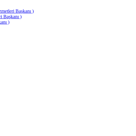
etleri Başkanı )
i Başkanı )
anı )