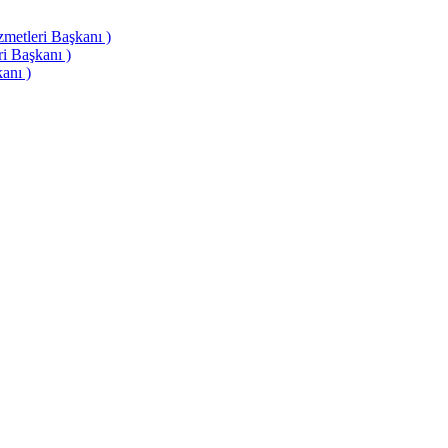
etleri Başkanı )
i Başkanı )
anı )