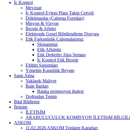
İç Kontrol
Mevzuat
İç Kontrol Eylem Planı Takip Cetveli
Dökümanlar (Çalışma Formları)
Misyon & Vizyon
Broşür & Afişler
Elektronik Genel Bilgilendirme Dosyası
Etik Farkındalık Çalışmalarımız
Sloganımız
Etik Afişimiz
Etik Değerler Akış Şeması
İç Kontrol Etik Broşür
Eğitim Sunumları
Yönetim Kararlılık Beyanı
Satın Alma
Yaklaşık Maliyet
İhale İlanları
Banka promosyon ihalesi
Doğrudan Temin
İhlal Bildirimi
İletişim
İLETİŞİM
ARABULUCULUK KOMİSYON İLETİŞiM BİLGİL
ASKOM
11.02.2026 ASKOM Toplantı Kararları