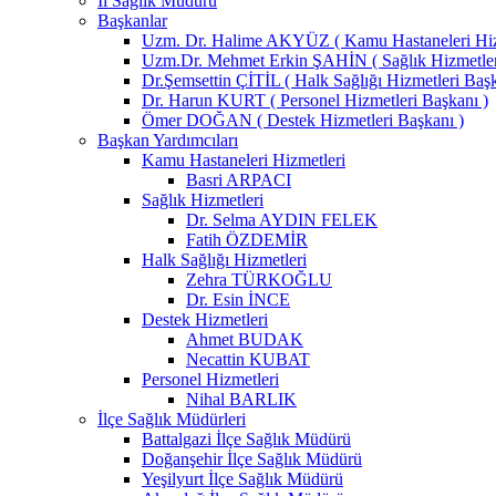
İl Sağlık Müdürü
Başkanlar
Uzm. Dr. Halime AKYÜZ ( Kamu Hastaneleri Hizm
Uzm.Dr. Mehmet Erkin ŞAHİN ( Sağlık Hizmetler
Dr.Şemsettin ÇİTİL ( Halk Sağlığı Hizmetleri Başk
Dr. Harun KURT ( Personel Hizmetleri Başkanı )
Ömer DOĞAN ( Destek Hizmetleri Başkanı )
Başkan Yardımcıları
Kamu Hastaneleri Hizmetleri
Basri ARPACI
Sağlık Hizmetleri
Dr. Selma AYDIN FELEK
Fatih ÖZDEMİR
Halk Sağlığı Hizmetleri
Zehra TÜRKOĞLU
Dr. Esin İNCE
Destek Hizmetleri
Ahmet BUDAK
Necattin KUBAT
Personel Hizmetleri
Nihal BARLIK
İlçe Sağlık Müdürleri
Battalgazi İlçe Sağlık Müdürü
Doğanşehir İlçe Sağlık Müdürü
Yeşilyurt İlçe Sağlık Müdürü