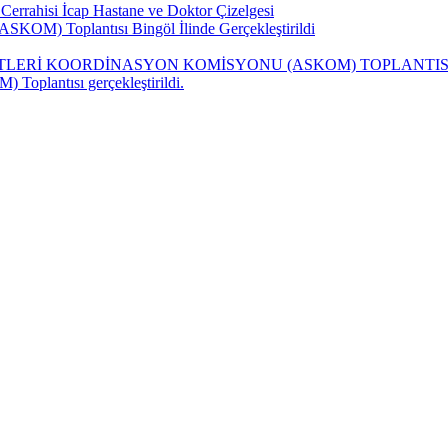
Cerrahisi İcap Hastane ve Doktor Çizelgesi
ASKOM) Toplantısı Bingöl İlinde Gerçekleştirildi
ZMETLERİ KOORDİNASYON KOMİSYONU (ASKOM) TOPLANTISI
Toplantısı gerçekleştirildi.