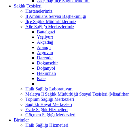
Akçadağ İlçe Sağlık Müdürü
Sağlık Tesisleri
Hastanelerimiz
İl Ambulans Servisi Başhekimliği
İlçe Sağlık Müdürlüklerimiz
Aile Sağlığı Merkezlerimiz
Battalgazi
Yeşilyurt
Akçadağ
Arapgir
Arguvan
Darende
Doğanşehir
Doğanyol
Hekimhan
Kale
Halk Sağlığı Laboratuvarı
Malatya İl Sağlık Müdürlüğü Sosyal Tesisleri (Misafirh
Toplum Sağlığı Merkezleri
Sağlıklı Hayat Merkezleri
Evde Sağlık Hizmetleri
Göçmen Sağlığı Merkezleri
Birimler
Halk Sağlığı Hizmetleri