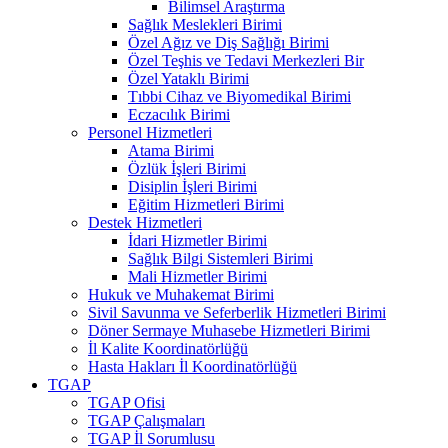
Bilimsel Araştırma
Sağlık Meslekleri Birimi
Özel Ağız ve Diş Sağlığı Birimi
Özel Teşhis ve Tedavi Merkezleri Bir
Özel Yataklı Birimi
Tıbbi Cihaz ve Biyomedikal Birimi
Eczacılık Birimi
Personel Hizmetleri
Atama Birimi
Özlük İşleri Birimi
Disiplin İşleri Birimi
Eğitim Hizmetleri Birimi
Destek Hizmetleri
İdari Hizmetler Birimi
Sağlık Bilgi Sistemleri Birimi
Mali Hizmetler Birimi
Hukuk ve Muhakemat Birimi
Sivil Savunma ve Seferberlik Hizmetleri Birimi
Döner Sermaye Muhasebe Hizmetleri Birimi
İl Kalite Koordinatörlüğü
Hasta Hakları İl Koordinatörlüğü
TGAP
TGAP Ofisi
TGAP Çalışmaları
TGAP İl Sorumlusu